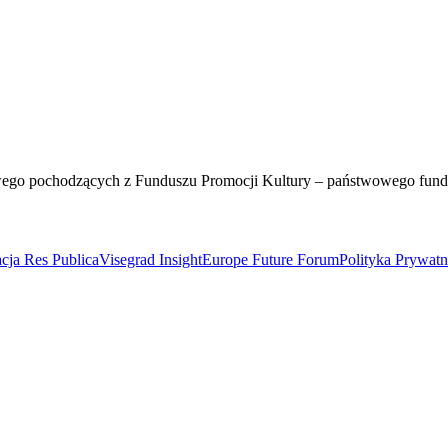
wego pochodzących z Funduszu Promocji Kultury – państwowego fun
cja Res Publica
Visegrad Insight
Europe Future Forum
Polityka Prywat