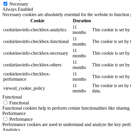
Necessary
Always Enabled
Necessary cookies are absolutely essential for the website to function
Cookie
Duration
11
cookielawinfo-checkbox-analytics
This cookie is set b
months
11
cookielawinfo-checkbox-functional
The cookie is set by
months
11
cookielawinfo-checkbox-necessary
This cookie is set b
months
11
cookielawinfo-checkbox-others
This cookie is set b
months
cookielawinfo-checkbox-
11
This cookie is set b
performance
months
11
The cookie is set by
viewed_cookie_policy
months
data.
Functional
Functional
Functional cookies help to perform certain functionalities like sharing 
Performance
Performance
Performance cookies are used to understand and analyze the key perfor
Analytics