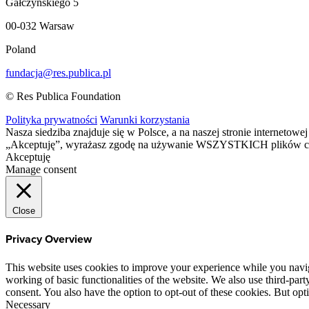
Gałczyńskiego 5
00-032 Warsaw
Poland
fundacja@res.publica.pl
© Res Publica Foundation
Polityka prywatności
Warunki korzystania
Nasza siedziba znajduje się w Polsce, a na naszej stronie interneto
„Akceptuję”, wyrażasz zgodę na używanie WSZYSTKICH plików c
Akceptuję
Manage consent
Close
Privacy Overview
This website uses cookies to improve your experience while you navigat
working of basic functionalities of the website. We also use third-pa
consent. You also have the option to opt-out of these cookies. But op
Necessary