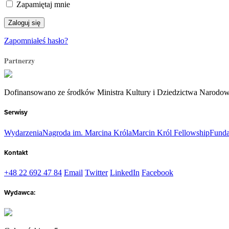
Zapamiętaj mnie
Zapomniałeś hasło?
Partnerzy
Dofinansowano ze środków Ministra Kultury i Dziedzictwa Narodo
Serwisy
Wydarzenia
Nagroda im. Marcina Króla
Marcin Król Fellowship
Funda
Kontakt
+48 22 692 47 84
Email
Twitter
LinkedIn
Facebook
Wydawca: