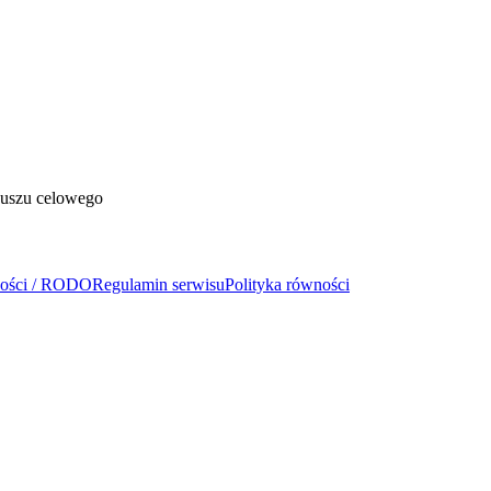
duszu celowego
ności / RODO
Regulamin serwisu
Polityka równości