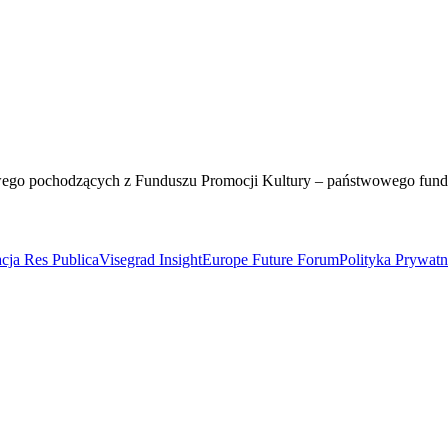
wego pochodzących z Funduszu Promocji Kultury – państwowego fun
cja Res Publica
Visegrad Insight
Europe Future Forum
Polityka Prywat