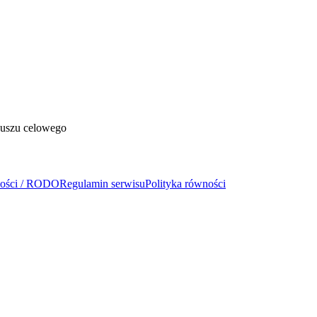
duszu celowego
ności / RODO
Regulamin serwisu
Polityka równości