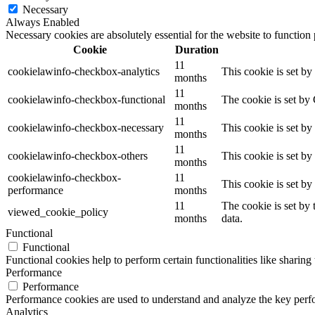
Necessary
Always Enabled
Necessary cookies are absolutely essential for the website to function
Cookie
Duration
11
cookielawinfo-checkbox-analytics
This cookie is set b
months
11
cookielawinfo-checkbox-functional
The cookie is set by
months
11
cookielawinfo-checkbox-necessary
This cookie is set b
months
11
cookielawinfo-checkbox-others
This cookie is set b
months
cookielawinfo-checkbox-
11
This cookie is set b
performance
months
11
The cookie is set by
viewed_cookie_policy
months
data.
Functional
Functional
Functional cookies help to perform certain functionalities like sharing 
Performance
Performance
Performance cookies are used to understand and analyze the key perfor
Analytics