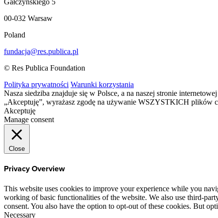
Gałczyńskiego 5
00-032 Warsaw
Poland
fundacja@res.publica.pl
© Res Publica Foundation
Polityka prywatności
Warunki korzystania
Nasza siedziba znajduje się w Polsce, a na naszej stronie interneto
„Akceptuję”, wyrażasz zgodę na używanie WSZYSTKICH plików c
Akceptuję
Manage consent
Close
Privacy Overview
This website uses cookies to improve your experience while you navigat
working of basic functionalities of the website. We also use third-pa
consent. You also have the option to opt-out of these cookies. But op
Necessary