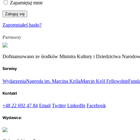
Zapamiętaj mnie
Zapomniałeś hasło?
Partnerzy
Dofinansowano ze środków Ministra Kultury i Dziedzictwa Narodo
Serwisy
Wydarzenia
Nagroda im. Marcina Króla
Marcin Król Fellowship
Funda
Kontakt
+48 22 692 47 84
Email
Twitter
LinkedIn
Facebook
Wydawca: