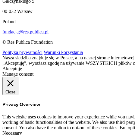
Gałczyńskiego 5
00-032 Warsaw
Poland
fundacja@res.publica.pl
© Res Publica Foundation
Polityka prywatności
Warunki korzystania
Nasza siedziba znajduje się w Polsce, a na naszej stronie interneto
„Akceptuję”, wyrażasz zgodę na używanie WSZYSTKICH plików c
Akceptuję
Manage consent
Close
Privacy Overview
This website uses cookies to improve your experience while you navigat
working of basic functionalities of the website. We also use third-pa
consent. You also have the option to opt-out of these cookies. But op
Necessary