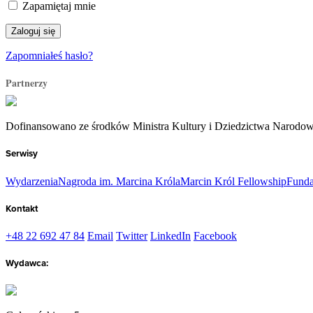
Zapamiętaj mnie
Zapomniałeś hasło?
Partnerzy
Dofinansowano ze środków Ministra Kultury i Dziedzictwa Narodo
Serwisy
Wydarzenia
Nagroda im. Marcina Króla
Marcin Król Fellowship
Funda
Kontakt
+48 22 692 47 84
Email
Twitter
LinkedIn
Facebook
Wydawca: