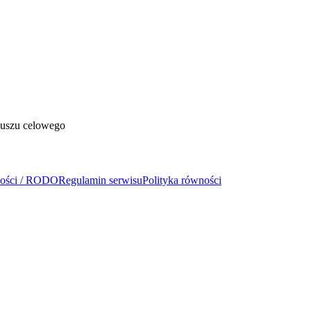
duszu celowego
ności / RODO
Regulamin serwisu
Polityka równości