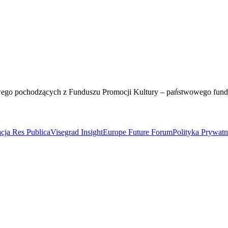
wego pochodzących z Funduszu Promocji Kultury – państwowego fun
cja Res Publica
Visegrad Insight
Europe Future Forum
Polityka Prywat