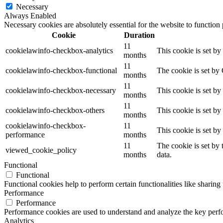
Necessary
Always Enabled
Necessary cookies are absolutely essential for the website to function
Cookie
Duration
11
cookielawinfo-checkbox-analytics
This cookie is set b
months
11
cookielawinfo-checkbox-functional
The cookie is set by
months
11
cookielawinfo-checkbox-necessary
This cookie is set b
months
11
cookielawinfo-checkbox-others
This cookie is set b
months
cookielawinfo-checkbox-
11
This cookie is set b
performance
months
11
The cookie is set by
viewed_cookie_policy
months
data.
Functional
Functional
Functional cookies help to perform certain functionalities like sharing 
Performance
Performance
Performance cookies are used to understand and analyze the key perfor
Analytics