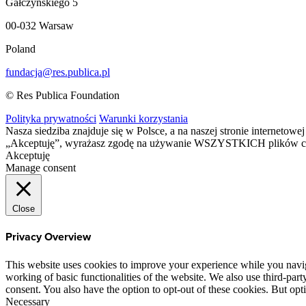
Gałczyńskiego 5
00-032 Warsaw
Poland
fundacja@res.publica.pl
© Res Publica Foundation
Polityka prywatności
Warunki korzystania
Nasza siedziba znajduje się w Polsce, a na naszej stronie interneto
„Akceptuję”, wyrażasz zgodę na używanie WSZYSTKICH plików c
Akceptuję
Manage consent
Close
Privacy Overview
This website uses cookies to improve your experience while you navigat
working of basic functionalities of the website. We also use third-pa
consent. You also have the option to opt-out of these cookies. But op
Necessary