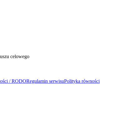
duszu celowego
ności / RODO
Regulamin serwisu
Polityka równości