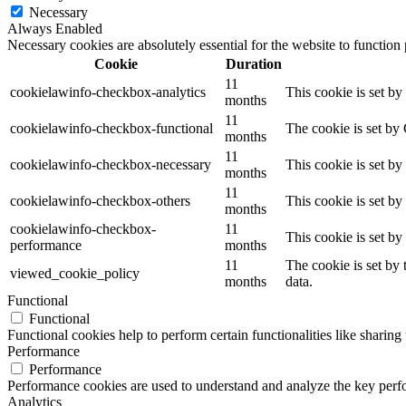
Necessary
Always Enabled
Necessary cookies are absolutely essential for the website to function
Cookie
Duration
11
cookielawinfo-checkbox-analytics
This cookie is set b
months
11
cookielawinfo-checkbox-functional
The cookie is set by
months
11
cookielawinfo-checkbox-necessary
This cookie is set b
months
11
cookielawinfo-checkbox-others
This cookie is set b
months
cookielawinfo-checkbox-
11
This cookie is set b
performance
months
11
The cookie is set by
viewed_cookie_policy
months
data.
Functional
Functional
Functional cookies help to perform certain functionalities like sharing 
Performance
Performance
Performance cookies are used to understand and analyze the key perfor
Analytics