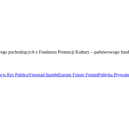
wego pochodzących z Funduszu Promocji Kultury – państwowego fun
cja Res Publica
Visegrad Insight
Europe Future Forum
Polityka Prywat