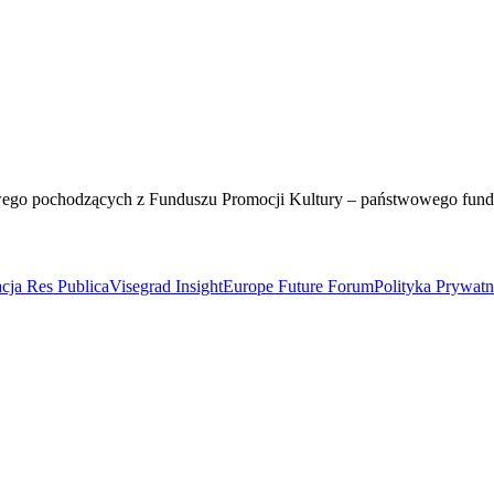
wego pochodzących z Funduszu Promocji Kultury – państwowego fun
cja Res Publica
Visegrad Insight
Europe Future Forum
Polityka Prywat