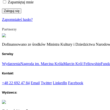
Zapamiętaj mnie
Zapomniałeś hasło?
Partnerzy
Dofinansowano ze środków Ministra Kultury i Dziedzictwa Narodo
Serwisy
Wydarzenia
Nagroda im. Marcina Króla
Marcin Król Fellowship
Funda
Kontakt
+48 22 692 47 84
Email
Twitter
LinkedIn
Facebook
Wydawca: