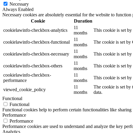
Necessary
Always Enabled
Necessary cookies are absolutely essential for the website to function
Cookie
Duration
11
cookielawinfo-checkbox-analytics
This cookie is set b
months
11
cookielawinfo-checkbox-functional
The cookie is set by
months
11
cookielawinfo-checkbox-necessary
This cookie is set b
months
11
cookielawinfo-checkbox-others
This cookie is set b
months
cookielawinfo-checkbox-
11
This cookie is set b
performance
months
11
The cookie is set by
viewed_cookie_policy
months
data.
Functional
Functional
Functional cookies help to perform certain functionalities like sharing 
Performance
Performance
Performance cookies are used to understand and analyze the key perfor
Analytics