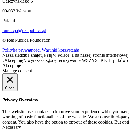
Gałczyńskiego 5
00-032 Warsaw
Poland
fundacja@res.publica.pl
© Res Publica Foundation
Polityka prywatności
Warunki korzystania
Nasza siedziba znajduje się w Polsce, a na naszej stronie interneto
„Akceptuję”, wyrażasz zgodę na używanie WSZYSTKICH plików c
Akceptuję
Manage consent
Close
Privacy Overview
This website uses cookies to improve your experience while you navigat
working of basic functionalities of the website. We also use third-pa
consent. You also have the option to opt-out of these cookies. But op
Necessary