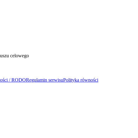
duszu celowego
ności / RODO
Regulamin serwisu
Polityka równości