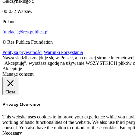
Gałczyńskiego 5
00-032 Warsaw
Poland
fundacja@res.publica.pl
© Res Publica Foundation
Polityka prywatności
Warunki korzystania
Nasza siedziba znajduje się w Polsce, a na naszej stronie interneto
„Akceptuję”, wyrażasz zgodę na używanie WSZYSTKICH plików c
Akceptuję
Manage consent
Close
Privacy Overview
This website uses cookies to improve your experience while you navigat
working of basic functionalities of the website. We also use third-pa
consent. You also have the option to opt-out of these cookies. But op
Necessary