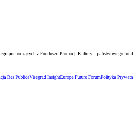
wego pochodzących z Funduszu Promocji Kultury – państwowego fun
cja Res Publica
Visegrad Insight
Europe Future Forum
Polityka Prywat