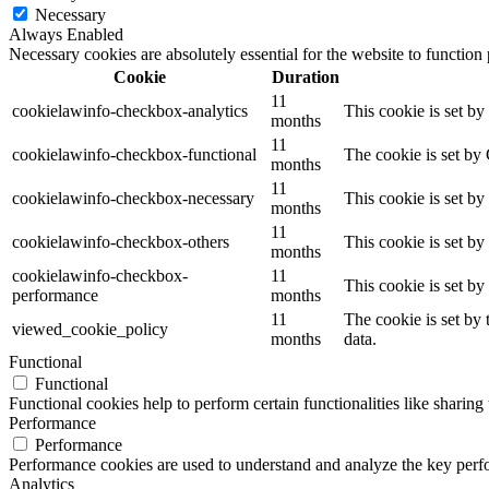
Necessary
Always Enabled
Necessary cookies are absolutely essential for the website to function
Cookie
Duration
11
cookielawinfo-checkbox-analytics
This cookie is set b
months
11
cookielawinfo-checkbox-functional
The cookie is set by
months
11
cookielawinfo-checkbox-necessary
This cookie is set b
months
11
cookielawinfo-checkbox-others
This cookie is set b
months
cookielawinfo-checkbox-
11
This cookie is set b
performance
months
11
The cookie is set by
viewed_cookie_policy
months
data.
Functional
Functional
Functional cookies help to perform certain functionalities like sharing 
Performance
Performance
Performance cookies are used to understand and analyze the key perfor
Analytics