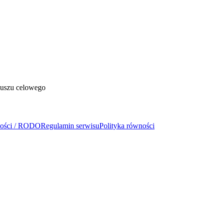
duszu celowego
ności / RODO
Regulamin serwisu
Polityka równości