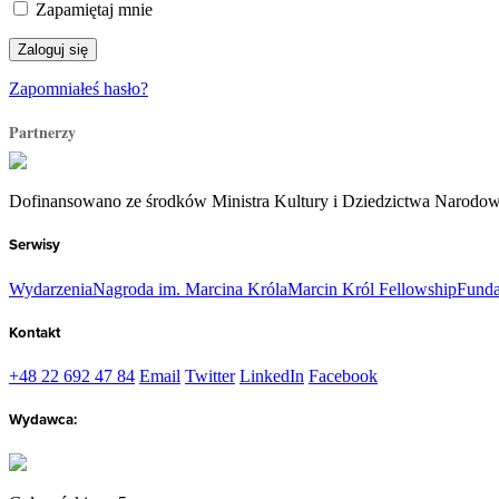
Zapamiętaj mnie
Zapomniałeś hasło?
Partnerzy
Dofinansowano ze środków Ministra Kultury i Dziedzictwa Narodo
Serwisy
Wydarzenia
Nagroda im. Marcina Króla
Marcin Król Fellowship
Funda
Kontakt
+48 22 692 47 84
Email
Twitter
LinkedIn
Facebook
Wydawca: