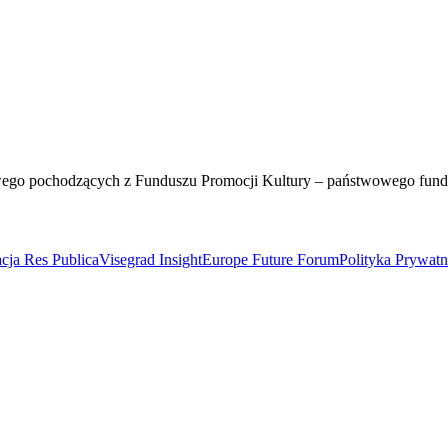
wego pochodzących z Funduszu Promocji Kultury – państwowego fun
cja Res Publica
Visegrad Insight
Europe Future Forum
Polityka Prywat