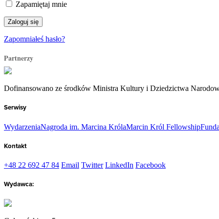
Zapamiętaj mnie
Zapomniałeś hasło?
Partnerzy
Dofinansowano ze środków Ministra Kultury i Dziedzictwa Narodo
Serwisy
Wydarzenia
Nagroda im. Marcina Króla
Marcin Król Fellowship
Funda
Kontakt
+48 22 692 47 84
Email
Twitter
LinkedIn
Facebook
Wydawca: