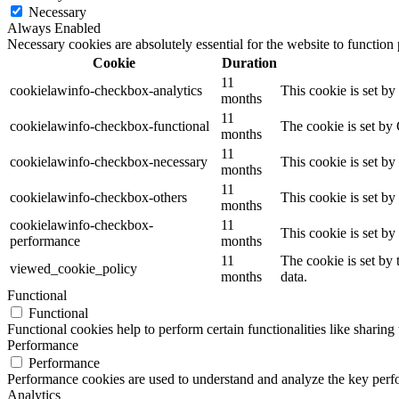
Necessary
Always Enabled
Necessary cookies are absolutely essential for the website to function
Cookie
Duration
11
cookielawinfo-checkbox-analytics
This cookie is set b
months
11
cookielawinfo-checkbox-functional
The cookie is set by
months
11
cookielawinfo-checkbox-necessary
This cookie is set b
months
11
cookielawinfo-checkbox-others
This cookie is set b
months
cookielawinfo-checkbox-
11
This cookie is set b
performance
months
11
The cookie is set by
viewed_cookie_policy
months
data.
Functional
Functional
Functional cookies help to perform certain functionalities like sharing 
Performance
Performance
Performance cookies are used to understand and analyze the key perfor
Analytics