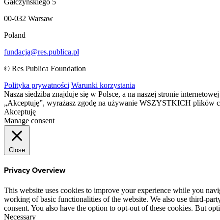
Gałczyńskiego 5
00-032 Warsaw
Poland
fundacja@res.publica.pl
© Res Publica Foundation
Polityka prywatności
Warunki korzystania
Nasza siedziba znajduje się w Polsce, a na naszej stronie interneto
„Akceptuję”, wyrażasz zgodę na używanie WSZYSTKICH plików c
Akceptuję
Manage consent
Close
Privacy Overview
This website uses cookies to improve your experience while you navigat
working of basic functionalities of the website. We also use third-pa
consent. You also have the option to opt-out of these cookies. But op
Necessary