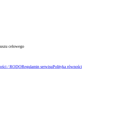
duszu celowego
ności / RODO
Regulamin serwisu
Polityka równości