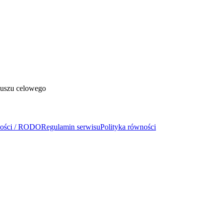
duszu celowego
ności / RODO
Regulamin serwisu
Polityka równości