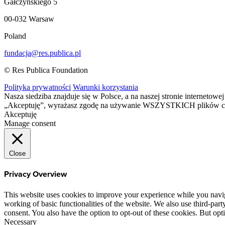
Gałczyńskiego 5
00-032 Warsaw
Poland
fundacja@res.publica.pl
© Res Publica Foundation
Polityka prywatności
Warunki korzystania
Nasza siedziba znajduje się w Polsce, a na naszej stronie interneto
„Akceptuję”, wyrażasz zgodę na używanie WSZYSTKICH plików c
Akceptuję
Manage consent
Close
Privacy Overview
This website uses cookies to improve your experience while you navigat
working of basic functionalities of the website. We also use third-pa
consent. You also have the option to opt-out of these cookies. But op
Necessary