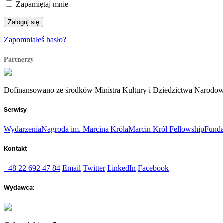
Zapamiętaj mnie
Zapomniałeś hasło?
Partnerzy
Dofinansowano ze środków Ministra Kultury i Dziedzictwa Narodo
Serwisy
Wydarzenia
Nagroda im. Marcina Króla
Marcin Król Fellowship
Funda
Kontakt
+48 22 692 47 84
Email
Twitter
LinkedIn
Facebook
Wydawca: