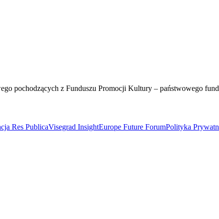
wego pochodzących z Funduszu Promocji Kultury – państwowego fun
cja Res Publica
Visegrad Insight
Europe Future Forum
Polityka Prywat