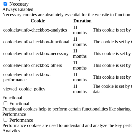
Necessary
Always Enabled
Necessary cookies are absolutely essential for the website to function
Cookie
Duration
11
cookielawinfo-checkbox-analytics
This cookie is set b
months
11
cookielawinfo-checkbox-functional
The cookie is set by
months
11
cookielawinfo-checkbox-necessary
This cookie is set b
months
11
cookielawinfo-checkbox-others
This cookie is set b
months
cookielawinfo-checkbox-
11
This cookie is set b
performance
months
11
The cookie is set by
viewed_cookie_policy
months
data.
Functional
Functional
Functional cookies help to perform certain functionalities like sharing 
Performance
Performance
Performance cookies are used to understand and analyze the key perfor
Analytics