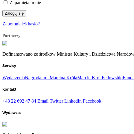
Zapamiętaj mnie
Zapomniałeś hasło?
Partnerzy
Dofinansowano ze środków Ministra Kultury i Dziedzictwa Narodo
Serwisy
Wydarzenia
Nagroda im. Marcina Króla
Marcin Król Fellowship
Funda
Kontakt
+48 22 692 47 84
Email
Twitter
LinkedIn
Facebook
Wydawca: