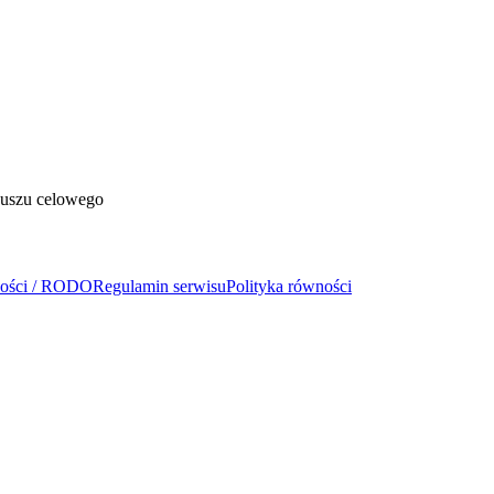
duszu celowego
ności / RODO
Regulamin serwisu
Polityka równości