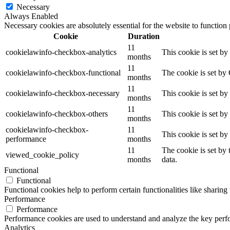
Necessary
Always Enabled
Necessary cookies are absolutely essential for the website to function
Cookie
Duration
11
cookielawinfo-checkbox-analytics
This cookie is set b
months
11
cookielawinfo-checkbox-functional
The cookie is set by
months
11
cookielawinfo-checkbox-necessary
This cookie is set b
months
11
cookielawinfo-checkbox-others
This cookie is set b
months
cookielawinfo-checkbox-
11
This cookie is set b
performance
months
11
The cookie is set by
viewed_cookie_policy
months
data.
Functional
Functional
Functional cookies help to perform certain functionalities like sharing 
Performance
Performance
Performance cookies are used to understand and analyze the key perfor
Analytics