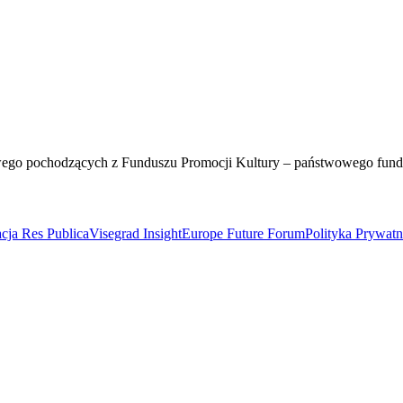
wego pochodzących z Funduszu Promocji Kultury – państwowego fun
cja Res Publica
Visegrad Insight
Europe Future Forum
Polityka Prywat