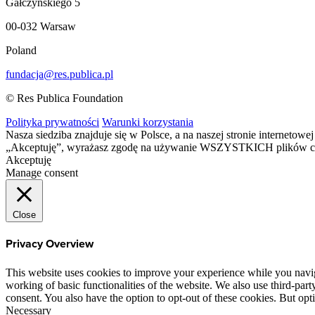
Gałczyńskiego 5
00-032 Warsaw
Poland
fundacja@res.publica.pl
© Res Publica Foundation
Polityka prywatności
Warunki korzystania
Nasza siedziba znajduje się w Polsce, a na naszej stronie interneto
„Akceptuję”, wyrażasz zgodę na używanie WSZYSTKICH plików c
Akceptuję
Manage consent
Close
Privacy Overview
This website uses cookies to improve your experience while you navigat
working of basic functionalities of the website. We also use third-pa
consent. You also have the option to opt-out of these cookies. But op
Necessary