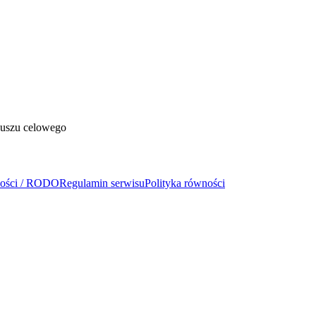
duszu celowego
ności / RODO
Regulamin serwisu
Polityka równości