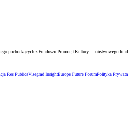
wego pochodzących z Funduszu Promocji Kultury – państwowego fun
cja Res Publica
Visegrad Insight
Europe Future Forum
Polityka Prywat