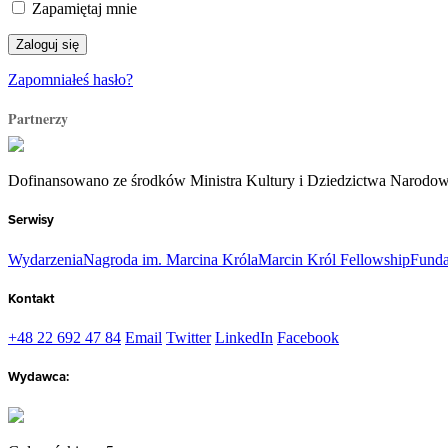
Zapamiętaj mnie
Zapomniałeś hasło?
Partnerzy
Dofinansowano ze środków Ministra Kultury i Dziedzictwa Narodo
Serwisy
Wydarzenia
Nagroda im. Marcina Króla
Marcin Król Fellowship
Funda
Kontakt
+48 22 692 47 84
Email
Twitter
LinkedIn
Facebook
Wydawca: