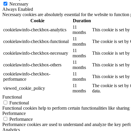
Necessary
Always Enabled
Necessary cookies are absolutely essential for the website to function
Cookie
Duration
11
cookielawinfo-checkbox-analytics
This cookie is set b
months
11
cookielawinfo-checkbox-functional
The cookie is set by
months
11
cookielawinfo-checkbox-necessary
This cookie is set b
months
11
cookielawinfo-checkbox-others
This cookie is set b
months
cookielawinfo-checkbox-
11
This cookie is set b
performance
months
11
The cookie is set by
viewed_cookie_policy
months
data.
Functional
Functional
Functional cookies help to perform certain functionalities like sharing 
Performance
Performance
Performance cookies are used to understand and analyze the key perfor
Analytics