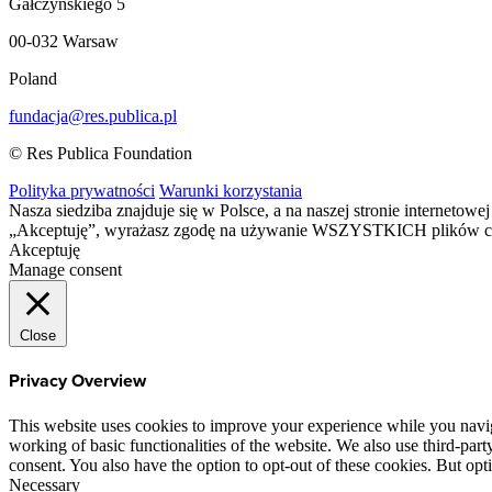
Gałczyńskiego 5
00-032 Warsaw
Poland
fundacja@res.publica.pl
© Res Publica Foundation
Polityka prywatności
Warunki korzystania
Nasza siedziba znajduje się w Polsce, a na naszej stronie interneto
„Akceptuję”, wyrażasz zgodę na używanie WSZYSTKICH plików c
Akceptuję
Manage consent
Close
Privacy Overview
This website uses cookies to improve your experience while you navigat
working of basic functionalities of the website. We also use third-pa
consent. You also have the option to opt-out of these cookies. But op
Necessary