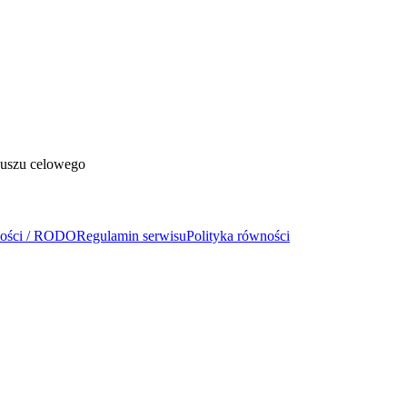
duszu celowego
ności / RODO
Regulamin serwisu
Polityka równości