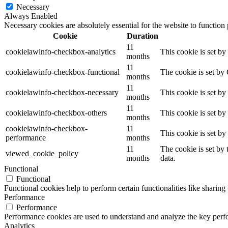
Necessary
Always Enabled
Necessary cookies are absolutely essential for the website to function
Cookie
Duration
11
cookielawinfo-checkbox-analytics
This cookie is set b
months
11
cookielawinfo-checkbox-functional
The cookie is set by
months
11
cookielawinfo-checkbox-necessary
This cookie is set b
months
11
cookielawinfo-checkbox-others
This cookie is set b
months
cookielawinfo-checkbox-
11
This cookie is set b
performance
months
11
The cookie is set by
viewed_cookie_policy
months
data.
Functional
Functional
Functional cookies help to perform certain functionalities like sharing 
Performance
Performance
Performance cookies are used to understand and analyze the key perfor
Analytics