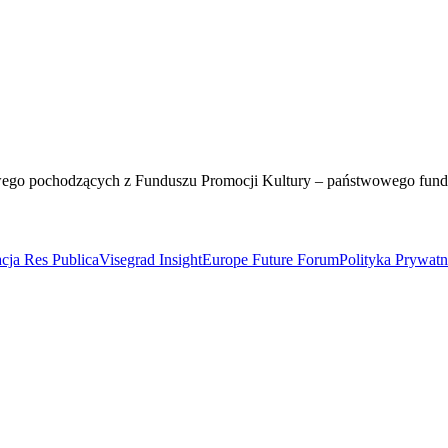
wego pochodzących z Funduszu Promocji Kultury – państwowego fun
cja Res Publica
Visegrad Insight
Europe Future Forum
Polityka Prywat