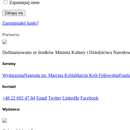
Zapamiętaj mnie
Zapomniałeś hasło?
Partnerzy
Dofinansowano ze środków Ministra Kultury i Dziedzictwa Narodo
Serwisy
Wydarzenia
Nagroda im. Marcina Króla
Marcin Król Fellowship
Funda
Kontakt
+48 22 692 47 84
Email
Twitter
LinkedIn
Facebook
Wydawca: