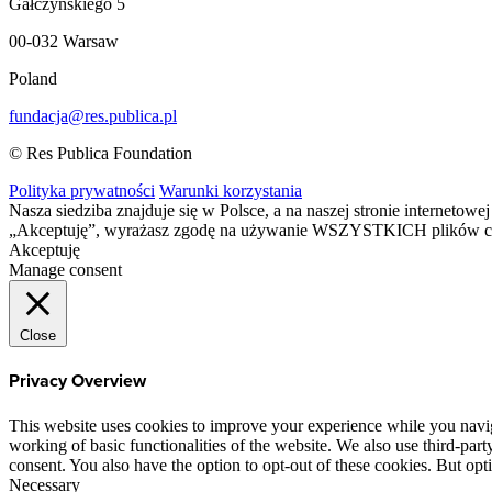
Gałczyńskiego 5
00-032 Warsaw
Poland
fundacja@res.publica.pl
© Res Publica Foundation
Polityka prywatności
Warunki korzystania
Nasza siedziba znajduje się w Polsce, a na naszej stronie interneto
„Akceptuję”, wyrażasz zgodę na używanie WSZYSTKICH plików c
Akceptuję
Manage consent
Close
Privacy Overview
This website uses cookies to improve your experience while you navigat
working of basic functionalities of the website. We also use third-pa
consent. You also have the option to opt-out of these cookies. But op
Necessary