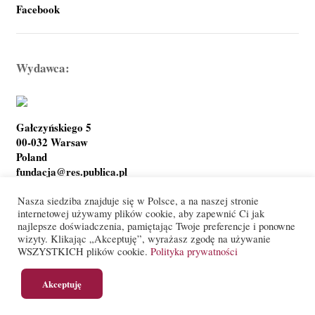
Facebook
Wydawca:
Gałczyńskiego 5
00-032 Warsaw
Poland
fundacja@res.publica.pl
Nasza siedziba znajduje się w Polsce, a na naszej stronie
internetowej używamy plików cookie, aby zapewnić Ci jak
najlepsze doświadczenia, pamiętając Twoje preferencje i ponowne
Polityka prywatności
Warunki korzystania
wizyty. Klikając „Akceptuję”, wyrażasz zgodę na używanie
WSZYSTKICH plików cookie.
Polityka prywatności
© Res Publica Foundation
Akceptuję